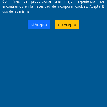
Con fines de proporcionar una mejor experiencia nos
encontramos en la necesidad de incorporar cookies. Acepta El
uso de las misma
Fundado por el
Doctor Antonio Nemesio
si Acepto
no Acepto
Primera edición: Domingo 3 de Mayo de 1992
Miembro de ADIRA,ADEPA y CPPAL
Propietario: El Diario SRL
Director Periodístico:
Walter René Goñi
Domicilio Legal: José Ingenieros 855,
Santa Rosa, La Pampa.
Número de Registro DNDA:
RL-2019-55551274-APN-DNDA#MJ
Edición #
9420
Fecha de Edición:
9/08/2026
Fecha de Inicio: 19/10/2000
Director General de Contenidos: