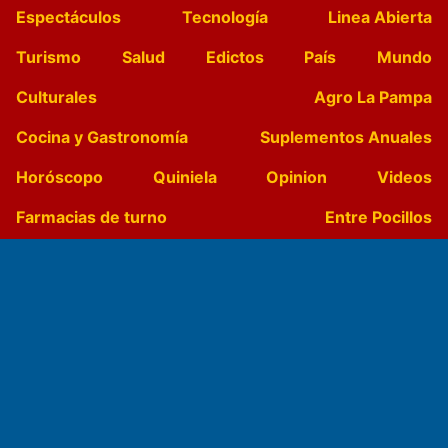
Espectáculos
Tecnología
Linea Abierta
Turismo
Salud
Edictos
País
Mundo
Culturales
Agro La Pampa
Cocina y Gastronomía
Suplementos Anuales
Horóscopo
Quiniela
Opinion
Videos
Farmacias de turno
Entre Pocillos
Transmisiones en vivo
El Diario de Papel en DIGITAL