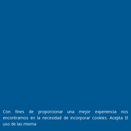
Cocina y Gastronomía
Suplementos Anuales
Horóscopo
Quiniela
Opinion
Videos
Farmacias de turno
Entre Pocillos
Transmisiones en vivo
El Diario de Papel en DIGITAL
Con fines de proporcionar una mejor experiencia nos
encontramos en la necesidad de incorporar cookies. Acepta El
uso de las misma