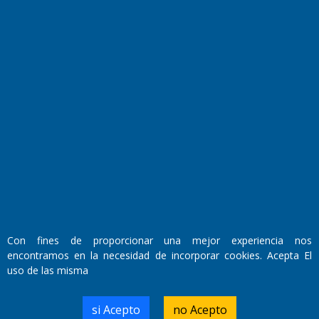
Fundado por el
Doctor Antonio Nemesio
Primera edición: Domingo 3 de Mayo de 1992
Miembro de ADIRA,ADEPA y CPPAL
Propietario: El Diario SRL
Director Periodístico:
Walter René Goñi
Con fines de proporcionar una mejor experiencia nos
encontramos en la necesidad de incorporar cookies. Acepta El
uso de las misma
Domicilio Legal: José Ingenieros 855,
Santa Rosa, La Pampa.
Número de Registro DNDA:
si Acepto
no Acepto