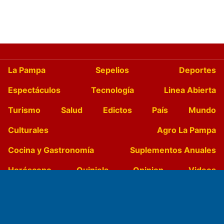
La Pampa
Sepelios
Deportes
Espectáculos
Tecnología
Linea Abierta
Turismo
Salud
Edictos
País
Mundo
Culturales
Agro La Pampa
Cocina y Gastronomía
Suplementos Anuales
Horóscopo
Quiniela
Opinion
Videos
Farmacias de turno
Entre Pocillos
Transmisiones en vivo