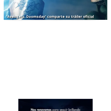
'Avengers: Doomsday' comparte su tráiler oficial