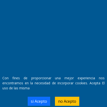
El Diario de Papel en DIGITAL
Fundado por el
Doctor Antonio Nemesio
Con fines de proporcionar una mejor experiencia nos
Primera edición: Domingo 3 de Mayo de 1992
encontramos en la necesidad de incorporar cookies. Acepta El
Miembro de ADIRA,ADEPA y CPPAL
uso de las misma
Propietario: El Diario SRL
Director Periodístico:
Walter René Goñi
si Acepto
no Acepto