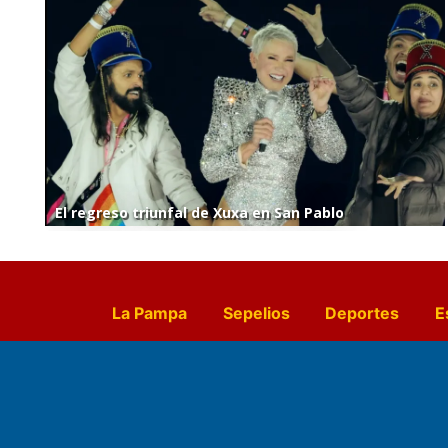
El regreso triunfal de Xuxa en San Pablo
La Pampa
Sepelios
Deportes
E
Culturales
Agro La Pampa
Cocin
Farmacias de turno
Entr