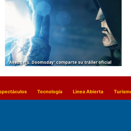
'Avengers: Doomsday' comparte su tráiler oficial
spectáculos
Tecnología
Linea Abierta
Turism
a y Gastronomía
Suplementos Anuales
Horósc
e Pocillos
Transmisiones en vivo