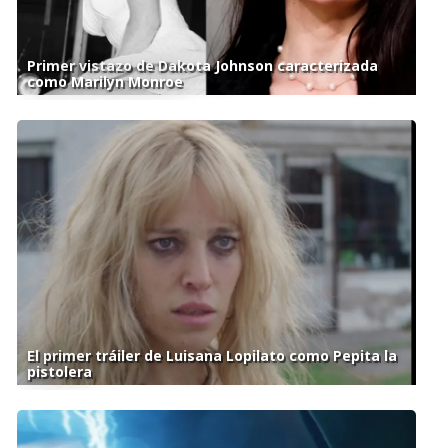
Primer vistazo de Dakota Johnson caracterizada
como Marilyn Monroe
El primer tráiler de Luisana Lopilato como Pepita la
pistolera