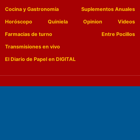
Cocina y Gastronomía
Suplementos Anuales
Horóscopo
Quiniela
Opinion
Videos
Farmacias de turno
Entre Pocillos
Transmisiones en vivo
El Diario de Papel en DIGITAL