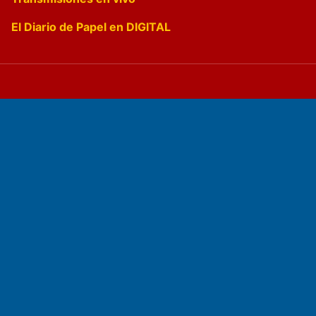
El Diario de Papel en DIGITAL
Fundado por el
Doctor Antonio Nemesio
Primera edición: Domingo 3 de Mayo de 1992
Miembro de ADIRA,ADEPA y CPPAL
Propietario: El Diario SRL
Director Periodístico:
Walter René Goñi