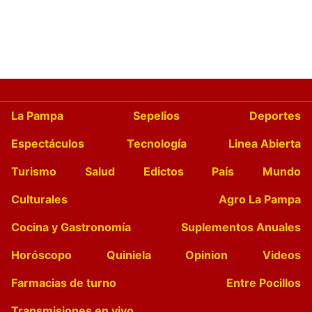
La Pampa
Sepelios
Deportes
Espectáculos
Tecnología
Linea Abierta
Turismo
Salud
Edictos
País
Mundo
Culturales
Agro La Pampa
Cocina y Gastronomía
Suplementos Anuales
Horóscopo
Quiniela
Opinion
Videos
Farmacias de turno
Entre Pocillos
Transmisiones en vivo