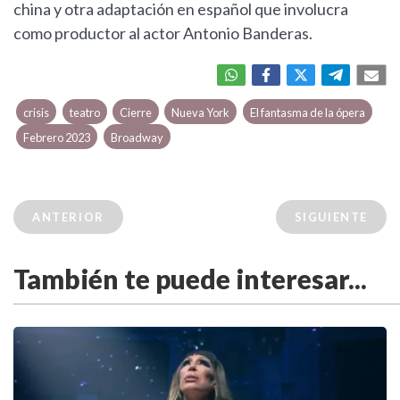
china y otra adaptación en español que involucra
como productor al actor Antonio Banderas.
crisis
teatro
Cierre
Nueva York
El fantasma de la ópera
Febrero 2023
Broadway
ANTERIOR
SIGUIENTE
También te puede interesar...