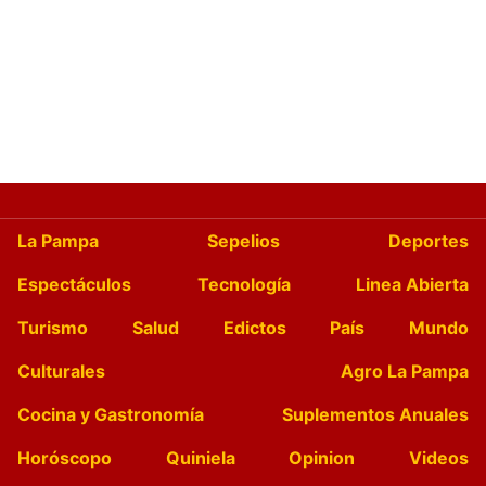
La Pampa
Sepelios
Deportes
Espectáculos
Tecnología
Linea Abierta
Turismo
Salud
Edictos
País
Mundo
Culturales
Agro La Pampa
Cocina y Gastronomía
Suplementos Anuales
Horóscopo
Quiniela
Opinion
Videos