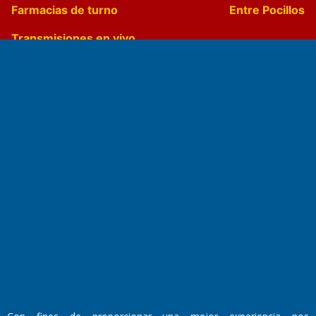
Farmacias de turno
Entre Pocillos
Transmisiones en vivo
El Diario de Papel en DIGITAL
Fundado por el
Doctor Antonio Nemesio
Primera edición: Domingo 3 de Mayo de 1992
Miembro de ADIRA,ADEPA y CPPAL