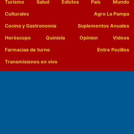
Turismo
Salud
Edictos
País
Mundo
Culturales
Agro La Pampa
Cocina y Gastronomía
Suplementos Anuales
Horóscopo
Quiniela
Opinion
Videos
Farmacias de turno
Entre Pocillos
Transmisiones en vivo
El Diario de Papel en DIGITAL