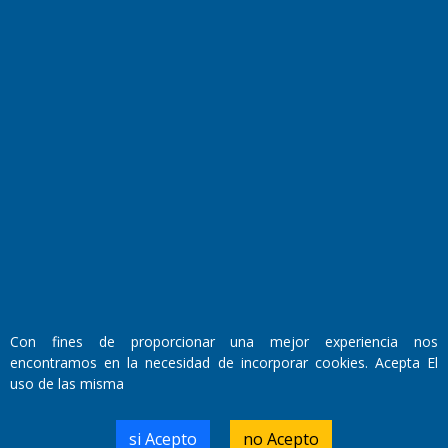
El Diario de Papel en DIGITAL
Fundado por el
Doctor Antonio Nemesio
Con fines de proporcionar una mejor experiencia nos
Primera edición: Domingo 3 de Mayo de 1992
encontramos en la necesidad de incorporar cookies. Acepta El
Miembro de ADIRA,ADEPA y CPPAL
uso de las misma
Propietario: El Diario SRL
Director Periodístico:
Walter René Goñi
si Acepto
no Acepto