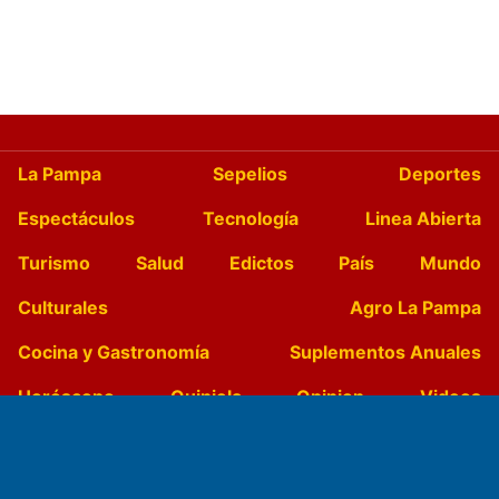
La Pampa
Sepelios
Deportes
Espectáculos
Tecnología
Linea Abierta
Turismo
Salud
Edictos
País
Mundo
Culturales
Agro La Pampa
Cocina y Gastronomía
Suplementos Anuales
Horóscopo
Quiniela
Opinion
Videos
Farmacias de turno
Entre Pocillos
Transmisiones en vivo