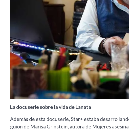
La docuserie sobre la vida de Lanata
Además de esta docuserie, Star+ estaba desarrollando 
guion de Marisa Grinstein, autora de Mujeres asesinas