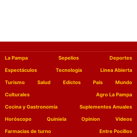
La Pampa
Sepelios
Deportes
Espectáculos
Tecnología
Linea Abierta
Turismo
Salud
Edictos
País
Mundo
Culturales
Agro La Pampa
Cocina y Gastronomía
Suplementos Anuales
Horóscopo
Quiniela
Opinion
Videos
Farmacias de turno
Entre Pocillos