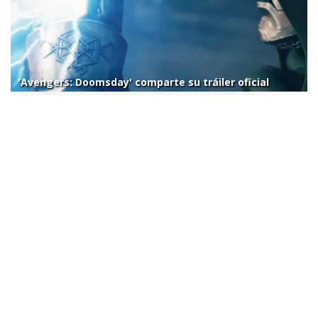
'Avengers: Doomsday' comparte su tráiler oficial