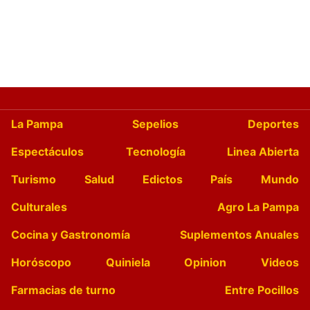
La Pampa
Sepelios
Deportes
Espectáculos
Tecnología
Linea Abierta
Turismo
Salud
Edictos
País
Mundo
Culturales
Agro La Pampa
Cocina y Gastronomía
Suplementos Anuales
Horóscopo
Quiniela
Opinion
Videos
Farmacias de turno
Entre Pocillos