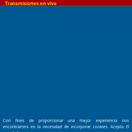
Transmisiones en vivo
El Diario de Papel en DIGITAL
Fundado por el
Doctor Antonio Nemesio
Primera edición: Domingo 3 de Mayo de 1992
Miembro de ADIRA,ADEPA y CPPAL
Con fines de proporcionar una mejor experiencia nos
Propietario: El Diario SRL
Director Periodístico:
encontramos en la necesidad de incorporar cookies. Acepta El
Walter René Goñi