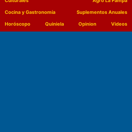
Culturales
Agro La Pampa
Cocina y Gastronomía
Suplementos Anuales
Horóscopo
Quiniela
Opinion
Videos
Farmacias de turno
Entre Pocillos
Transmisiones en vivo
El Diario de Papel en DIGITAL