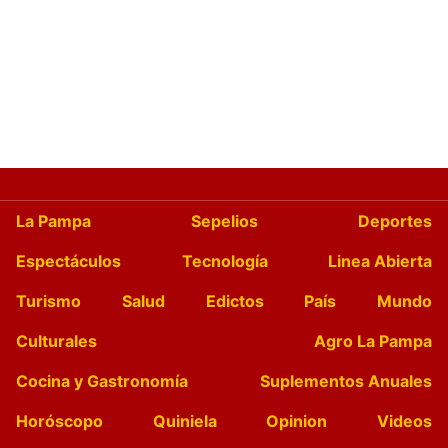
La Pampa
Sepelios
Deportes
Espectáculos
Tecnología
Linea Abierta
Turismo
Salud
Edictos
País
Mundo
Culturales
Agro La Pampa
Cocina y Gastronomía
Suplementos Anuales
Horóscopo
Quiniela
Opinion
Videos