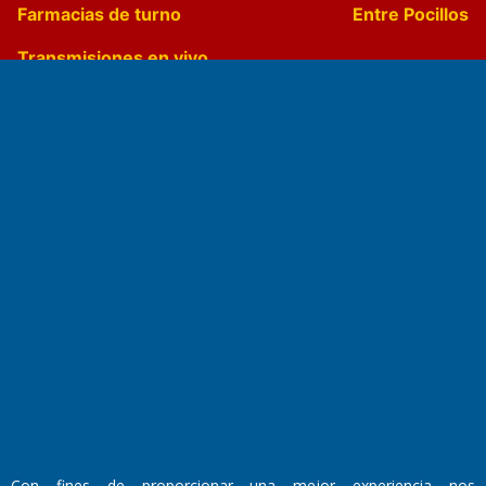
Farmacias de turno
Entre Pocillos
Transmisiones en vivo
El Diario de Papel en DIGITAL
Fundado por el
Doctor Antonio Nemesio
Primera edición: Domingo 3 de Mayo de 1992
Miembro de ADIRA,ADEPA y CPPAL
Con fines de proporcionar una mejor experiencia nos