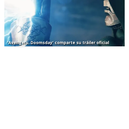
'Avengers: Doomsday' comparte su tráiler oficial