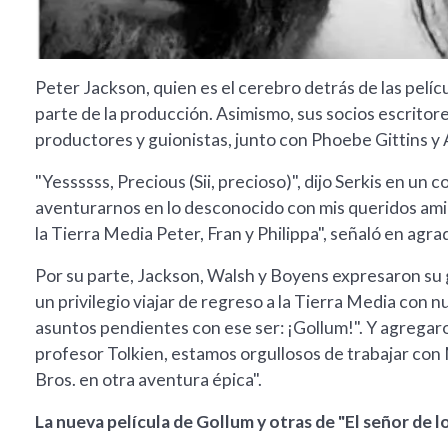
Peter Jackson, quien es el cerebro detrás de las pel
parte de la producción. Asimismo, sus socios escritor
productores y guionistas, junto con Phoebe Gittins y
"Yessssss, Precious (Sii, precioso)", dijo Serkis en u
aventurarnos en lo desconocido con mis queridos ami
la Tierra Media Peter, Fran y Philippa", señaló en agr
Por su parte, Jackson, Walsh y Boyens expresaron su 
un privilegio viajar de regreso a la Tierra Media con
asuntos pendientes con ese ser: ¡Gollum!". Y agregaron
profesor Tolkien, estamos orgullosos de trabajar co
Bros. en otra aventura épica".
La nueva película de Gollum y otras de "El señor de lo