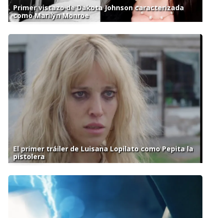
Primer vistazo de Dakota Johnson caracterizada
como Marilyn Monroe
El primer tráiler de Luisana Lopilato como Pepita la
pistolera