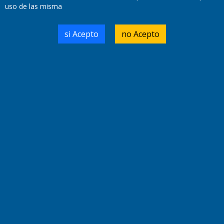
Miembro de ADIRA,ADEPA y CPPAL
uso de las misma
Propietario: El Diario SRL
Director Periodístico:
Walter René Goñi
si Acepto
no Acepto
Domicilio Legal: José Ingenieros 855,
Santa Rosa, La Pampa.
Número de Registro DNDA:
RL-2019-55551274-APN-DNDA#MJ
Edición #
9421
Fecha de Edición:
10/08/2026
Fecha de Inicio: 19/10/2000
Director General de Contenidos:
Dr. Jorge Ricardo Nemesio
Redacción, Administración,
Oficina Comercial y Planta Impresora:
José Ingenieros 855,
Santa Rosa, La Pampa, Argentina.
Tel: (02954) 411117/18/19/20
Cel: +54 2954 535213