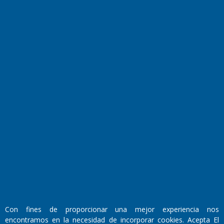
Farmacias de turno
Entre Pocillos
Transmisiones en vivo
El Diario de Papel en DIGITAL
Fundado por el
Doctor Antonio Nemesio
Con fines de proporcionar una mejor experiencia nos
Primera edición: Domingo 3 de Mayo de 1992
encontramos en la necesidad de incorporar cookies. Acepta El