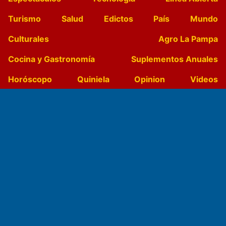
Turismo
Salud
Edictos
País
Mundo
Culturales
Agro La Pampa
Cocina y Gastronomía
Suplementos Anuales
Horóscopo
Quiniela
Opinion
Videos
Farmacias de turno
Entre Pocillos
Transmisiones en vivo
El Diario de Papel en DIGITAL