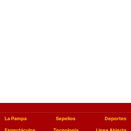
La Pampa
Sepelios
Deportes
Espectáculos
Tecnología
Linea Abierta