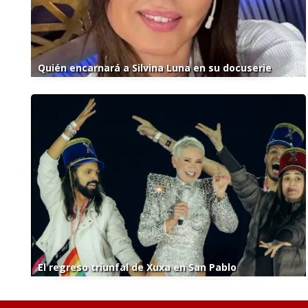
Quién encarnará a Silvina Luna en su docuserie
El regreso triunfal de Xuxa en San Pablo