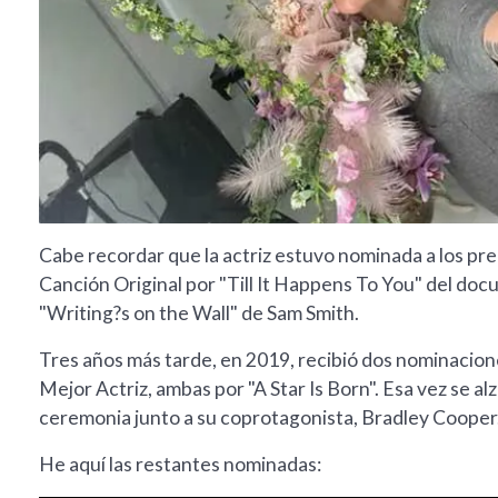
Cabe recordar que la actriz estuvo nominada a los pr
Canción Original por "Till It Happens To You" del do
"Writing?s on the Wall" de Sam Smith.
Tres años más tarde, en 2019, recibió dos nominacione
Mejor Actriz, ambas por "A Star Is Born". Esa vez se alz
ceremonia junto a su coprotagonista, Bradley Cooper
He aquí las restantes nominadas: