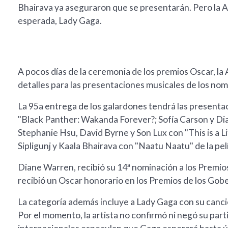
Bhairava ya aseguraron que se presentarán. Pero la 
esperada, Lady Gaga.
A pocos días de la ceremonia de los premios Oscar, l
detalles para las presentaciones musicales de los nom
La 95a entrega de los galardones tendrá las presenta
"Black Panther: Wakanda Forever?; Sofía Carson y Dia
Stephanie Hsu, David Byrne y Son Lux con "This is a L
Sipligunj y Kaala Bhairava con "Naatu Naatu" de la pel
Diane Warren, recibió su 14ª nominación a los Premios
recibió un Oscar honorario en los Premios de los Gob
La categoría además incluye a Lady Gaga con su canci
Por el momento, la artista no confirmó ni negó su pa