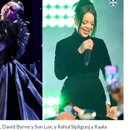
David Byrne y Son Lux; y Rahul Sipligunj y Kaala