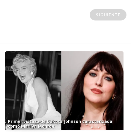
SIGUIENTE
Primer vistazo de Dakota Johnson caracterizada
como Marilyn Monroe