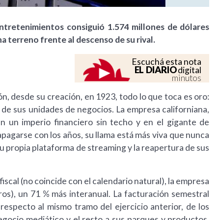
entretenimientos consiguió 1.574 millones de dólares
na terreno frente al descenso de su rival.
Escuchá esta nota
EL DIARIO
digital
minutos
, desde su creación, en 1923, todo lo que toca es oro:
a de sus unidades de negocios. La empresa californiana,
 un imperio financiero sin techo y en el gigante de
pagarse con los años, su llama está más viva que nunca
su propia plataforma de streaming y la reapertura de sus
iscal (no coincide con el calendario natural), la empresa
os), un 71 % más interanual. La facturación semestral
especto al mismo tramo del ejercicio anterior, de los
gocio mediático y el resto a sus parques y productos,