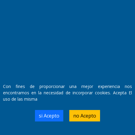
Fundado por el
Doctor Antonio Nemesio
Con fines de proporcionar una mejor experiencia nos
Primera edición: Domingo 3 de Mayo de 1992
encontramos en la necesidad de incorporar cookies. Acepta El
Miembro de ADIRA,ADEPA y CPPAL
Propietario: El Diario SRL
uso de las misma
Director Periodístico:
Walter René Goñi
si Acepto
no Acepto
Domicilio Legal: José Ingenieros 855,