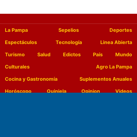
La Pampa
Sepelios
Deportes
Espectáculos
Tecnología
Linea Abierta
Turismo
Salud
Edictos
País
Mundo
Culturales
Agro La Pampa
Cocina y Gastronomía
Suplementos Anuales
Horóscopo
Quiniela
Opinion
Videos
Farmacias de turno
Entre Pocillos
Transmisiones en vivo
El Diario de Papel en DIGITAL