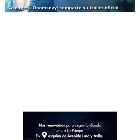
'Avengers: Doomsday' comparte su tráiler oficial