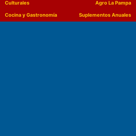
Culturales
Agro La Pampa
Cocina y Gastronomía
Suplementos Anuales
Horóscopo
Quiniela
Opinion
Videos
Farmacias de turno
Entre Pocillos
Transmisiones en vivo
El Diario de Papel en DIGITAL