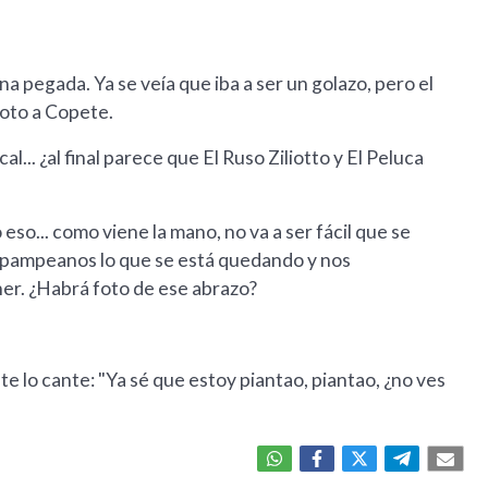
na pegada. Ya se veía que iba a ser un golazo, pero el
roto a Copete.
al... ¿al final parece que El Ruso Ziliotto y El Peluca
eso... como viene la mano, no va a ser fácil que se
s pampeanos lo que se está quedando y nos
er. ¿Habrá foto de ese abrazo?
e te lo cante: "Ya sé que estoy piantao, piantao, ¿no ves