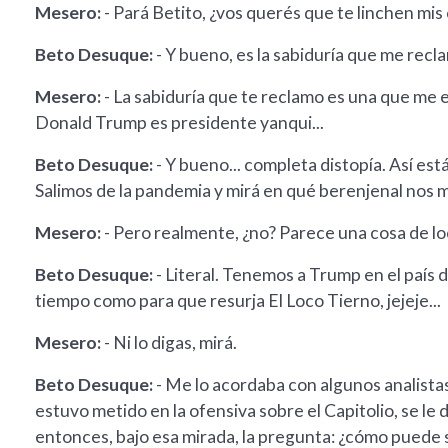
Mesero:
- Pará Betito, ¿vos querés que te linchen mis 
Beto Desuque:
- Y bueno, es la sabiduría que me recla
Mesero:
- La sabiduría que te reclamo es una que me 
Donald Trump es presidente yanqui...
Beto Desuque:
- Y bueno... completa distopía. Así es
Salimos de la pandemia y mirá en qué berenjenal nos m
Mesero:
- Pero realmente, ¿no? Parece una cosa de lo
Beto Desuque:
- Literal. Tenemos a Trump en el país d
tiempo como para que resurja El Loco Tierno, jejeje...
Mesero:
- Ni lo digas, mirá.
Beto Desuque:
- Me lo acordaba con algunos analista
estuvo metido en la ofensiva sobre el Capitolio, se le 
entonces, bajo esa mirada, la pregunta: ¿cómo puede 