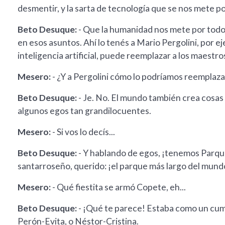
desmentir, y la sarta de tecnología que se nos mete po
Beto Desuque:
- Que la humanidad nos mete por todo
en esos asuntos. Ahí lo tenés a Mario Pergolini, por e
inteligencia artificial, puede reemplazar a los maestros
Mesero:
- ¿Y a Pergolini cómo lo podríamos reemplaza
Beto Desuque:
- Je. No. El mundo también crea cosas 
algunos egos tan grandilocuentes.
Mesero:
- Si vos lo decís...
Beto Desuque:
- Y hablando de egos, ¡tenemos Parq
santarroseño, querido: ¡el parque más largo del mund
Mesero:
- Qué fiestita se armó Copete, eh...
Beto Desuque:
- ¡Qué te parece! Estaba como un cump
Perón-Evita, o Néstor-Cristina.