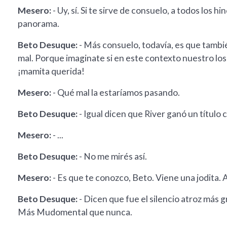
Mesero:
- Uy, sí. Si te sirve de consuelo, a todos los
panorama.
Beto Desuque:
- Más consuelo, todavía, es que tambié
mal. Porque imaginate si en este contexto nuestro los p
¡mamita querida!
Mesero:
- Qué mal la estaríamos pasando.
Beto Desuque:
- Igual dicen que River ganó un título c
Mesero:
- ...
Beto Desuque:
- No me mirés así.
Mesero:
- Es que te conozco, Beto. Viene una jodita. A
Beto Desuque:
- Dicen que fue el silencio atroz más 
Más Mudomental que nunca.