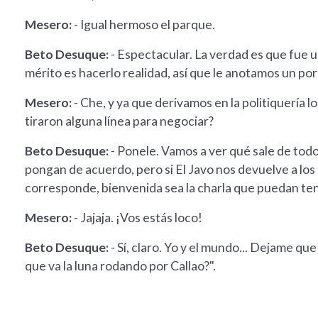
Mesero:
- Igual hermoso el parque.
Beto Desuque:
- Espectacular. La verdad es que fue u
mérito es hacerlo realidad, así que le anotamos un po
Mesero:
- Che, y ya que derivamos en la politiquería loc
tiraron alguna línea para negociar?
Beto Desuque:
- Ponele. Vamos a ver qué sale de todo 
pongan de acuerdo, pero si El Javo nos devuelve a lo
corresponde, bienvenida sea la charla que puedan ten
Mesero:
- Jajaja. ¡Vos estás loco!
Beto Desuque:
- Sí, claro. Yo y el mundo... Dejame qu
que va la luna rodando por Callao?".