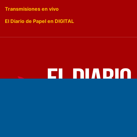
Transmisiones en vivo
El Diario de Papel en DIGITAL
Fundado por el
Doctor Antonio Nemesio
Primera edición: Domingo 3 de Mayo de 1992
Miembro de ADIRA,ADEPA y CPPAL
Propietario: El Diario SRL
Director Periodístico: