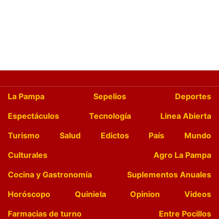
La Pampa
Sepelios
Deportes
Espectáculos
Tecnología
Linea Abierta
Turismo
Salud
Edictos
País
Mundo
Culturales
Agro La Pampa
Cocina y Gastronomía
Suplementos Anuales
Horóscopo
Quiniela
Opinion
Videos
Farmacias de turno
Entre Pocillos