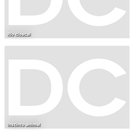
Río cloacal
Instinto animal