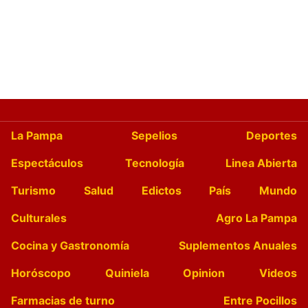
La Pampa
Sepelios
Deportes
Espectáculos
Tecnología
Linea Abierta
Turismo
Salud
Edictos
País
Mundo
Culturales
Agro La Pampa
Cocina y Gastronomía
Suplementos Anuales
Horóscopo
Quiniela
Opinion
Videos
Farmacias de turno
Entre Pocillos