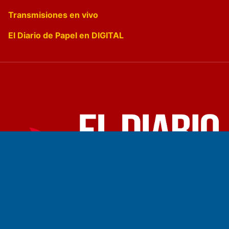
Transmisiones en vivo
El Diario de Papel en DIGITAL
Fundado por el
Doctor Antonio Nemesio
Primera edición: Domingo 3 de Mayo de 1992
Miembro de ADIRA,ADEPA y CPPAL
Propietario: El Diario SRL
Director Periodístico: