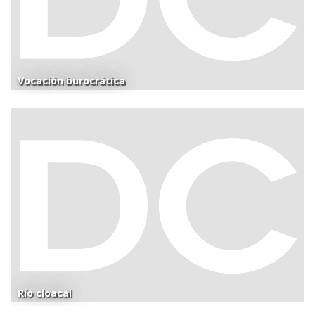
Vocación burocrática
Río cloacal