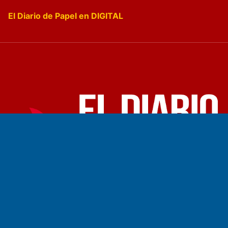
El Diario de Papel en DIGITAL
Fundado por el
Doctor Antonio Nemesio
Primera edición: Domingo 3 de Mayo de 1992
Miembro de ADIRA,ADEPA y CPPAL
Propietario: El Diario SRL
Director Periodístico:
Walter René Goñi