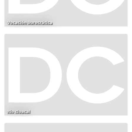
Vocación burocrática
Río cloacal