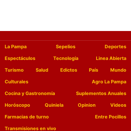
La Pampa
Sepelios
Deportes
Espectáculos
Tecnología
Linea Abierta
Turismo
Salud
Edictos
País
Mundo
Culturales
Agro La Pampa
Cocina y Gastronomía
Suplementos Anuales
Horóscopo
Quiniela
Opinion
Videos
Farmacias de turno
Entre Pocillos
Transmisiones en vivo