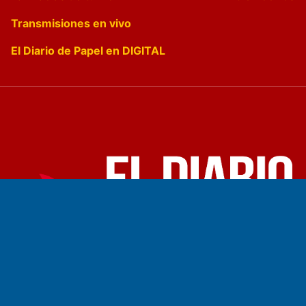
Transmisiones en vivo
El Diario de Papel en DIGITAL
Fundado por el
Doctor Antonio Nemesio
Primera edición: Domingo 3 de Mayo de 1992
Miembro de ADIRA,ADEPA y CPPAL
Propietario: El Diario SRL