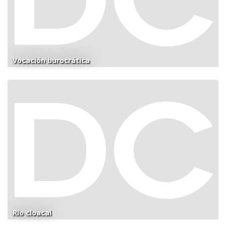
Vocación burocrática
Río cloacal