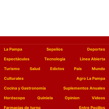
La Pampa
Sepelios
Deportes
Espectáculos
Tecnología
Linea Abierta
Turismo
Salud
Edictos
País
Mundo
Culturales
Agro La Pampa
Cocina y Gastronomía
Suplementos Anuales
Horóscopo
Quiniela
Opinion
Videos
Farmacias de turno
Entre Pocillos