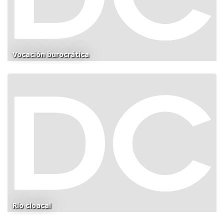
Vocación burocrática
Río cloacal