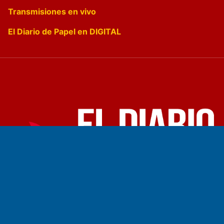
Transmisiones en vivo
El Diario de Papel en DIGITAL
Fundado por el
Doctor Antonio Nemesio
Primera edición: Domingo 3 de Mayo de 1992
Miembro de ADIRA,ADEPA y CPPAL
Propietario: El Diario SRL
Director Periodístico: