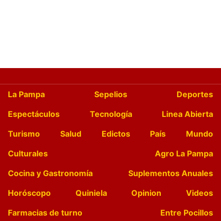
La Pampa
Sepelios
Deportes
Espectáculos
Tecnología
Linea Abierta
Turismo
Salud
Edictos
País
Mundo
Culturales
Agro La Pampa
Cocina y Gastronomía
Suplementos Anuales
Horóscopo
Quiniela
Opinion
Videos
Farmacias de turno
Entre Pocillos