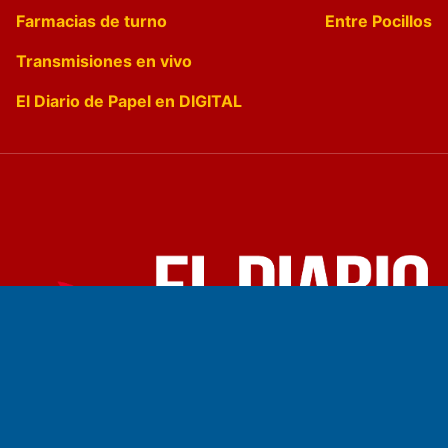
Farmacias de turno
Entre Pocillos
Transmisiones en vivo
El Diario de Papel en DIGITAL
Fundado por el
Doctor Antonio Nemesio
Primera edición: Domingo 3 de Mayo de 1992
Miembro de ADIRA,ADEPA y CPPAL