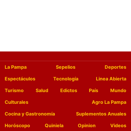
La Pampa
Sepelios
Deportes
Espectáculos
Tecnología
Linea Abierta
Turismo
Salud
Edictos
País
Mundo
Culturales
Agro La Pampa
Cocina y Gastronomía
Suplementos Anuales
Horóscopo
Quiniela
Opinion
Videos