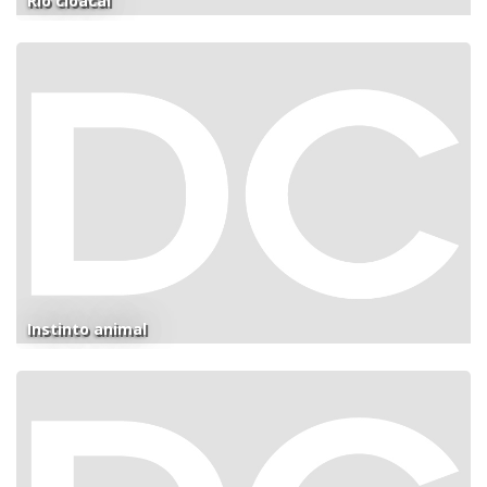
Río cloacal
Instinto animal