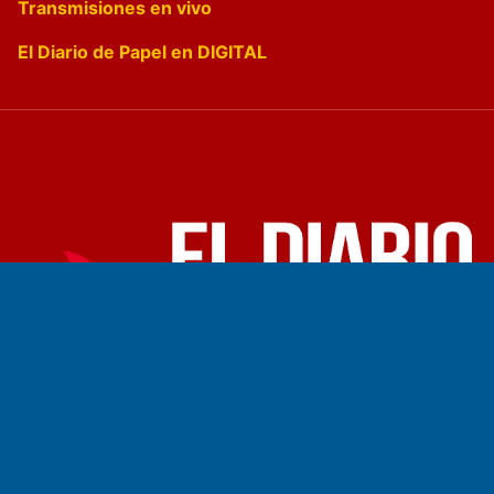
Transmisiones en vivo
El Diario de Papel en DIGITAL
Fundado por el
Doctor Antonio Nemesio
Primera edición: Domingo 3 de Mayo de 1992
Miembro de ADIRA,ADEPA y CPPAL
Propietario: El Diario SRL
Director Periodístico:
Walter René Goñi