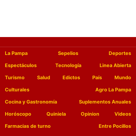
La Pampa
Sepelios
Deportes
Espectáculos
Tecnología
Linea Abierta
Turismo
Salud
Edictos
País
Mundo
Culturales
Agro La Pampa
Cocina y Gastronomía
Suplementos Anuales
Horóscopo
Quiniela
Opinion
Videos
Farmacias de turno
Entre Pocillos