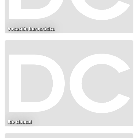
Vocación burocrática
Río cloacal