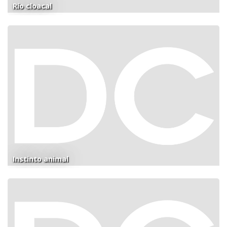
Río cloacal
Instinto animal