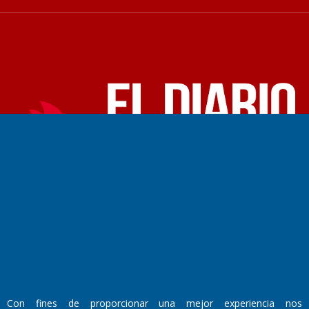
Fundado por el
Doctor Antonio Nemesio
Primera edición: Domingo 3 de Mayo de 1992
Miembro de ADIRA,ADEPA y CPPAL
Propietario: El Diario SRL
Director Periodístico:
Walter René Goñi
Domicilio Legal: José Ingenieros 855,
Con fines de proporcionar una mejor experiencia nos