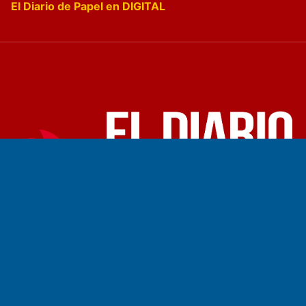
El Diario de Papel en DIGITAL
Fundado por el
Doctor Antonio Nemesio
Primera edición: Domingo 3 de Mayo de 1992
Miembro de ADIRA,ADEPA y CPPAL
Propietario: El Diario SRL
Director Periodístico:
Walter René Goñi