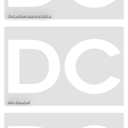
Vocación burocrática
Río cloacal