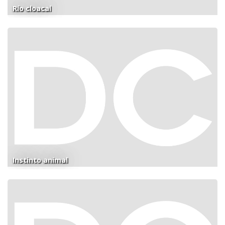
Río cloacal
Instinto animal