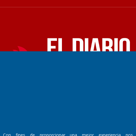
Fundado por el
Doctor Antonio Nemesio
Primera edición: Domingo 3 de Mayo de 1992
Miembro de ADIRA,ADEPA y CPPAL
Propietario: El Diario SRL
Director Periodístico:
Walter René Goñi
Domicilio Legal: José Ingenieros 855,
Con fines de proporcionar una mejor experiencia nos