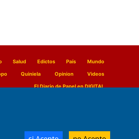
o
Salud
Edictos
País
Mundo
opo
Quiniela
Opinion
Videos
El Diario de Papel en DIGITAL
e Contenidos:
Nemesio
ración,
si Acepto
no Acepto