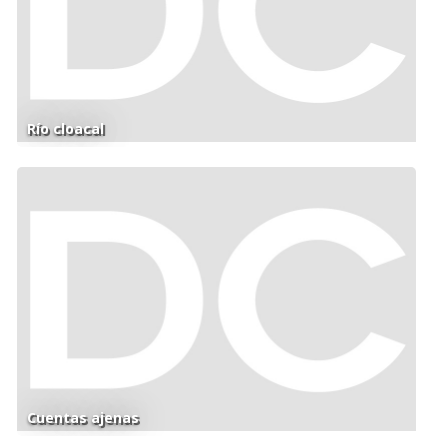
Río cloacal
Cuentas ajenas