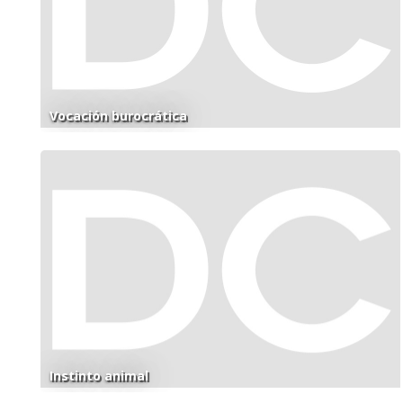
Vocación burocrática
Instinto animal