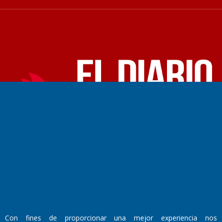
Fundado por el
Doctor Antonio Nemesio
Primera edición: Domingo 3 de Mayo de 1992
Miembro de ADIRA,ADEPA y CPPAL
Propietario: El Diario SRL
Director Periodístico:
Walter René Goñi
Domicilio Legal: José Ingenieros 855,
Con fines de proporcionar una mejor experiencia nos