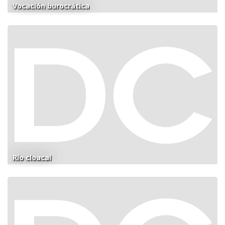
Vocación burocrática
Río cloacal