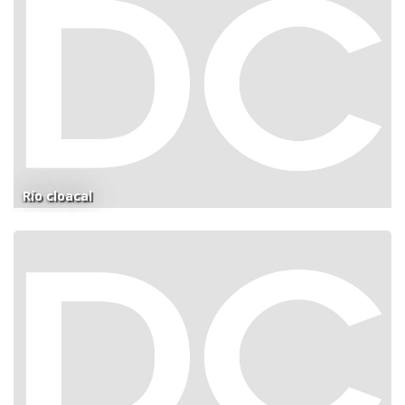
Río cloacal