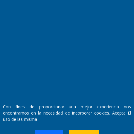
El Diario de Papel en DIGITAL
Fundado por el
Doctor Antonio Nemesio
Primera edición: Domingo 3 de Mayo de 1992
Con fines de proporcionar una mejor experiencia nos
Miembro de ADIRA,ADEPA y CPPAL
encontramos en la necesidad de incorporar cookies. Acepta El
Propietario: El Diario SRL
Director Periodístico:
uso de las misma
Walter René Goñi