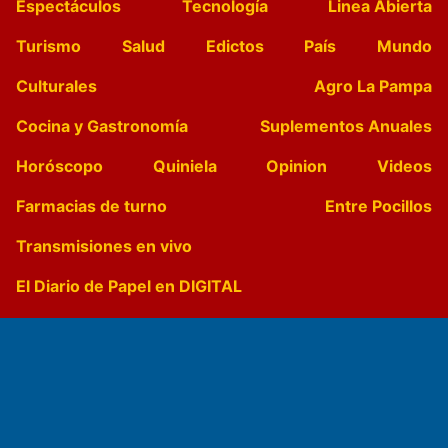
Espectáculos
Tecnología
Linea Abierta
Turismo
Salud
Edictos
País
Mundo
Culturales
Agro La Pampa
Cocina y Gastronomía
Suplementos Anuales
Horóscopo
Quiniela
Opinion
Videos
Farmacias de turno
Entre Pocillos
Transmisiones en vivo
El Diario de Papel en DIGITAL