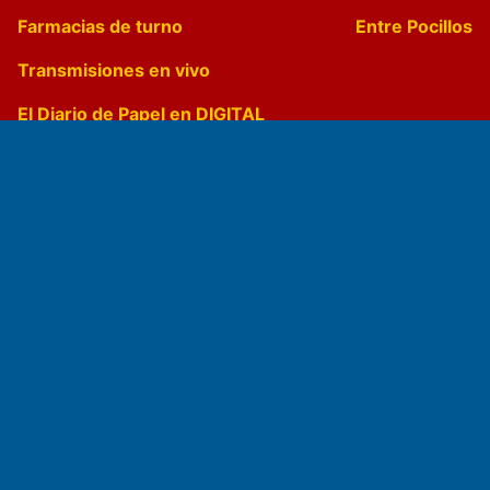
Farmacias de turno
Entre Pocillos
Transmisiones en vivo
El Diario de Papel en DIGITAL
Fundado por el
Doctor Antonio Nemesio
Primera edición: Domingo 3 de Mayo de 1992
Miembro de ADIRA,ADEPA y CPPAL