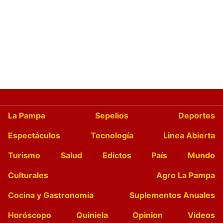
La Pampa
Sepelios
Deportes
Espectáculos
Tecnología
Linea Abierta
Turismo
Salud
Edictos
País
Mundo
Culturales
Agro La Pampa
Cocina y Gastronomía
Suplementos Anuales
Horóscopo
Quiniela
Opinion
Videos