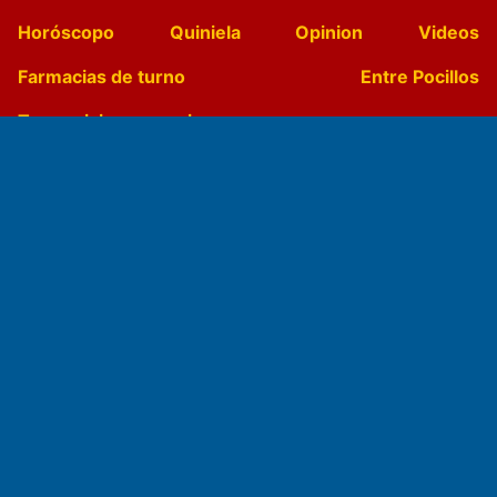
Horóscopo
Quiniela
Opinion
Videos
Farmacias de turno
Entre Pocillos
Transmisiones en vivo
El Diario de Papel en DIGITAL