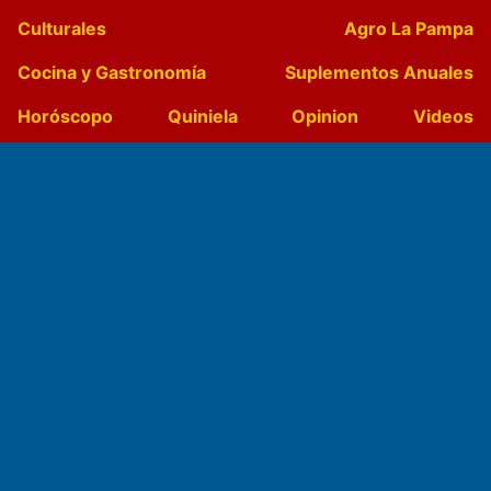
Culturales
Agro La Pampa
Cocina y Gastronomía
Suplementos Anuales
Horóscopo
Quiniela
Opinion
Videos
Farmacias de turno
Entre Pocillos
Transmisiones en vivo
El Diario de Papel en DIGITAL