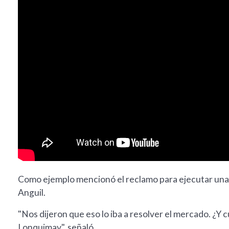
Como ejemplo mencionó el reclamo para ejecutar una tr
Anguil.
"Nos dijeron que eso lo iba a resolver el mercado. ¿Y 
Lonquimay", señaló.