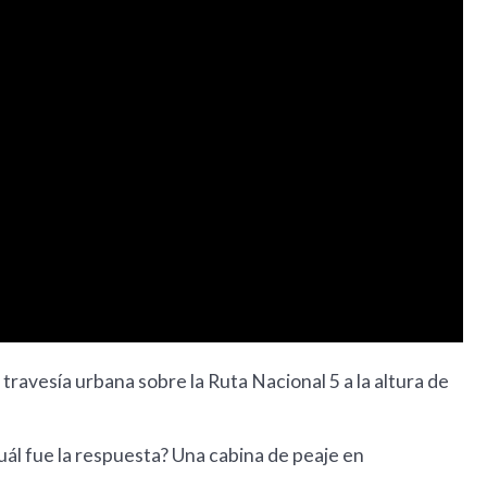
avesía urbana sobre la Ruta Nacional 5 a la altura de
cuál fue la respuesta? Una cabina de peaje en