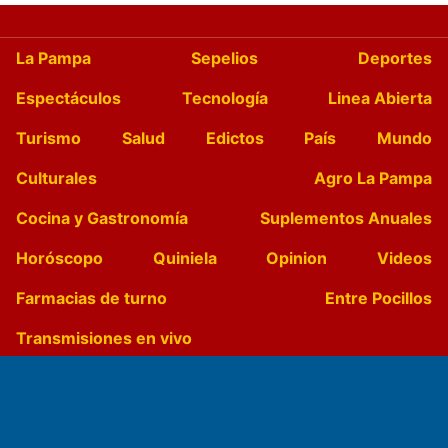
La Pampa
Sepelios
Deportes
Espectáculos
Tecnología
Linea Abierta
Turismo
Salud
Edictos
País
Mundo
Culturales
Agro La Pampa
Cocina y Gastronomía
Suplementos Anuales
Horóscopo
Quiniela
Opinion
Videos
Farmacias de turno
Entre Pocillos
Transmisiones en vivo
El Diario de Papel en DIGITAL