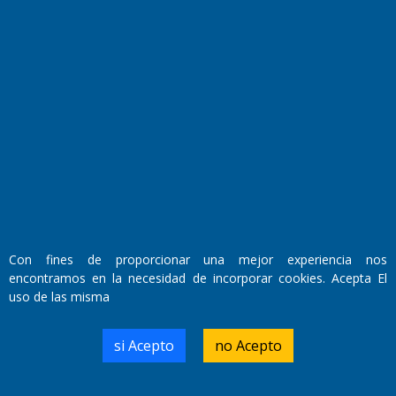
Fundado por el
Doctor Antonio Nemesio
Primera edición: Domingo 3 de Mayo de 1992
Miembro de ADIRA,ADEPA y CPPAL
Propietario: El Diario SRL
Con fines de proporcionar una mejor experiencia nos
Director Periodístico:
encontramos en la necesidad de incorporar cookies. Acepta El
Walter René Goñi
uso de las misma
si Acepto
no Acepto
Domicilio Legal: José Ingenieros 855,
Santa Rosa, La Pampa.
Número de Registro DNDA: