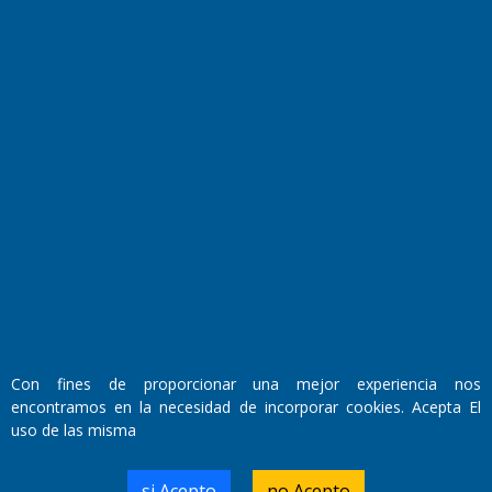
El Diario de Papel en DIGITAL
Fundado por el
Doctor Antonio Nemesio
Con fines de proporcionar una mejor experiencia nos
Primera edición: Domingo 3 de Mayo de 1992
encontramos en la necesidad de incorporar cookies. Acepta El
Miembro de ADIRA,ADEPA y CPPAL
uso de las misma
Propietario: El Diario SRL
Director Periodístico:
Walter René Goñi
si Acepto
no Acepto