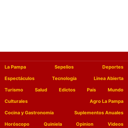
La Pampa
Sepelios
Deportes
Espectáculos
Tecnología
Linea Abierta
Turismo
Salud
Edictos
País
Mundo
Culturales
Agro La Pampa
Cocina y Gastronomía
Suplementos Anuales
Horóscopo
Quiniela
Opinion
Videos