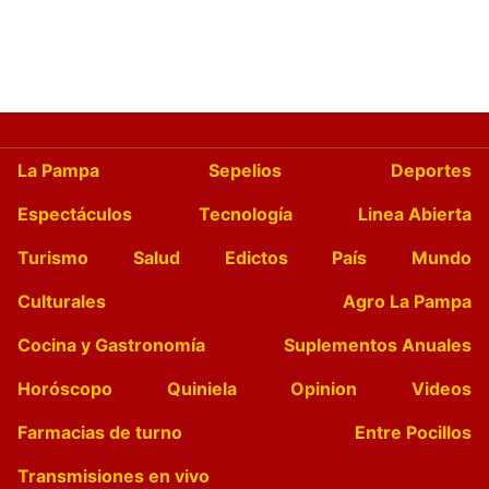
La Pampa
Sepelios
Deportes
Espectáculos
Tecnología
Linea Abierta
Turismo
Salud
Edictos
País
Mundo
Culturales
Agro La Pampa
Cocina y Gastronomía
Suplementos Anuales
Horóscopo
Quiniela
Opinion
Videos
Farmacias de turno
Entre Pocillos
Transmisiones en vivo