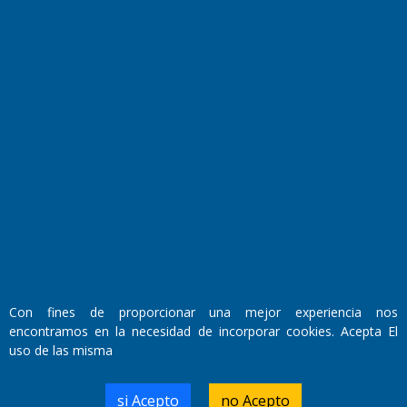
El Diario de Papel en DIGITAL
Fundado por el
Doctor Antonio Nemesio
Primera edición: Domingo 3 de Mayo de 1992
Con fines de proporcionar una mejor experiencia nos
Miembro de ADIRA,ADEPA y CPPAL
encontramos en la necesidad de incorporar cookies. Acepta El
Propietario: El Diario SRL
Director Periodístico:
uso de las misma
Walter René Goñi
si Acepto
no Acepto