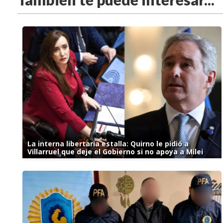
La interna libertaria estalla: Quirno le pidió a
Villarruel que deje el Gobierno si no apoya a Milei